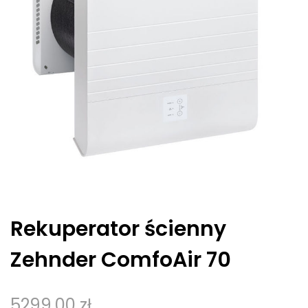
WENTYLATORY DACHOWE
MODUŁY GWC
NAWILŻACZE POWIETRZA
LOGOWANIE / REJESTRACJA
CZUJNIKI
AKCESORIA
CHŁODNICE WODNE I FREONOWE
CZERPNIE/WYRZUTNIE
ANEMOSTATY
TŁUMIKI AKUSTYCZNE
Rekuperator ścienny
Zehnder ComfoAir 70
5299,00 zł