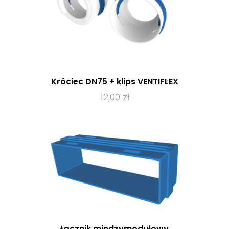
Króciec DN75 + klips VENTIFLEX
12,00 zł
Łącznik międzymodułowy