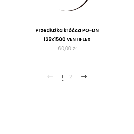
Przedłużka króćca PO-DN
125x1500 VENTIFLEX
60,00 zł
1
2