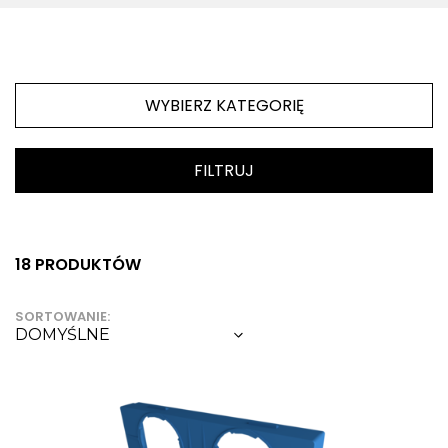
WENTYLATORY DACHOWE
MODUŁY GWC
NAWILŻACZE POWIETRZA
LOGOWANIE / REJESTRACJA
CZUJNIKI
WYBIERZ KATEGORIĘ
AKCESORIA
CHŁODNICE WODNE I FREONOWE
FILTRUJ
CZERPNIE/WYRZUTNIE
ANEMOSTATY
TŁUMIKI AKUSTYCZNE
18 PRODUKTÓW
SORTOWANIE:
DOMYŚLNE