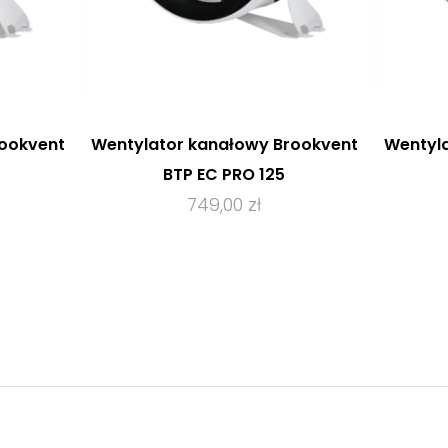
rookvent
Wentylator kanałowy Brookvent
Wentyla
BTP EC PRO 125
749,00 zł
T
ZOBACZ PRODUKT