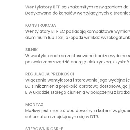
Wentylatory BTP
są znakomitym rozwiązaniem do in
Dedykowane do kanałów wentylacyjnych o średnicach:
KONSTRUKCJA
Wentylatory BTP EC posiadają kompaktowe wymiary,
aluminium lub stali, a łopatki wirnikaz wysokogat
SILNIK
W wentylatorach są zastosowane bardzo wydajne siln
pozwala zaoszczędzić energię elektryczną, uzyskać
REGULACJA PRĘDKOŚCI
Włączenie wentylatora i sterowanie jego wydajnoś
EC silnik zmienia prędkość obrotową dostosowując
B w układzie stałego ciśnienia w połączeniu z krat
MONTAŻ
Możliwy jest montaż pod dowolnym katem względem o
schematem znajdującym się w DTR.
STEROWNIK CSR-B