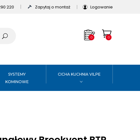
290 220
Zapytaj o montaż
Logowanie
0
0
SYSTEMY
CICHA KUCHNIA VILPE
KOMINOWE
anałowy Brookvent BTP