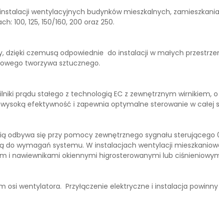
stalacji wentylacyjnych budynków mieszkalnych, zamieszkania 
 100, 125, 150/160, 200 oraz 250.
 dzięki czemusą odpowiednie do instalacji w małych przestrz
unkowego tworzywa sztucznego.
iki prądu stałego z technologią EC z zewnętrznym wirnikiem, o 
 wysoką efektywność i zapewnia optymalne sterowanie w całej s
cią odbywa się przy pomocy zewnętrznego sygnału sterującego 0
 ją do wymagań systemu. W instalacjach wentylacji mieszkaniow
kam i nawiewnikami okiennymi higrosterowanymi lub ciśnieniowym
si wentylatora. Przyłączenie elektryczne i instalacja powinny