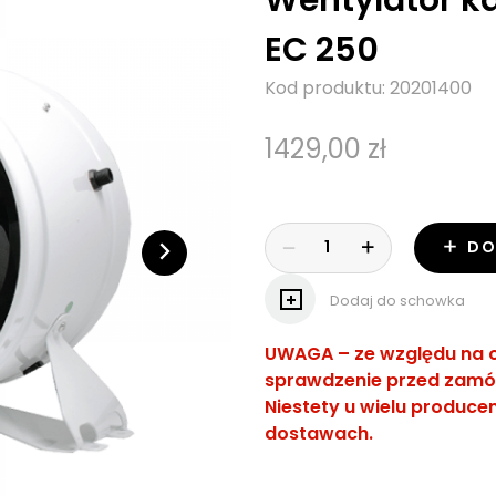
EC 250
Kod produktu: 20201400
1429,00 zł
DO
Dodaj do schowka
UWAGA
– ze względu na 
sprawdzenie przed zamó
Niestety u wielu produc
dostawach.