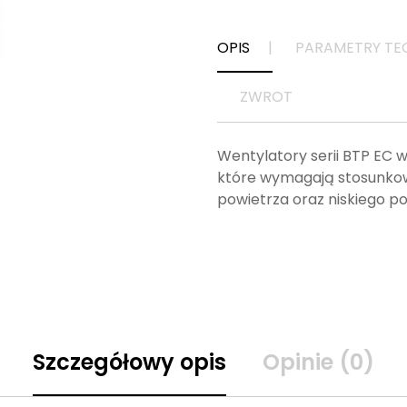
OPIS
PARAMETRY TE
ZWROT
Wentylatory serii BTP EC 
które wymagają stosunkowo
powietrza oraz niskiego p
Szczegółowy opis
Opinie (0)