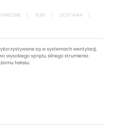
CHNICZNE
PLIKI
DOSTAWA
wykorzystywane są w systemach wentylacji,
 wysokiego sprężu, silnego strumienia
oziomu hałasu.