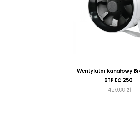
Wentylator kanałowy B
BTP EC 250
1429,00 zł
ZOBACZ PRODUK