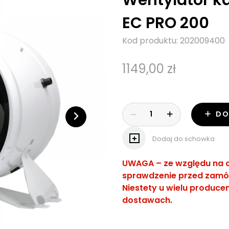
EC PRO 200
Kod produktu: 202009400
1149,00 zł
DO
Dodaj do schowka
UWAGA
– ze względu na 
sprawdzenie przed zamó
Niestety u wielu produc
dostawach.