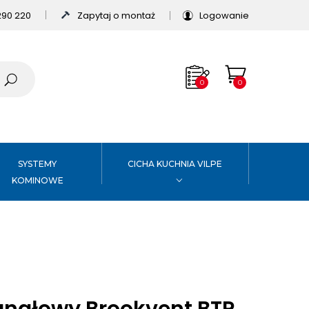
290 220
Zapytaj o montaż
Logowanie
0
0
SYSTEMY
CICHA KUCHNIA VILPE
KOMINOWE
anałowy Brookvent BTP