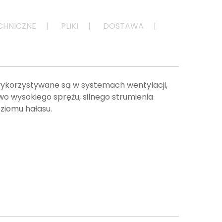
CHNICZNE
PLIKI
DOSTAWA
wykorzystywane są w systemach wentylacji,
 wysokiego sprężu, silnego strumienia
oziomu hałasu.