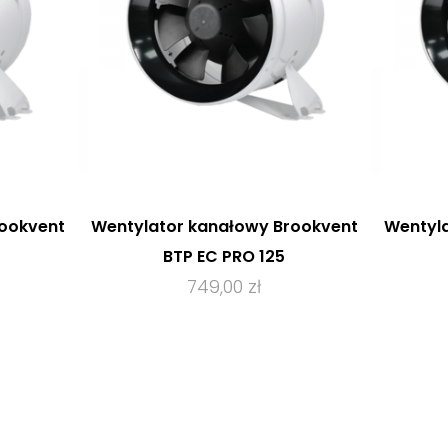
rookvent
Wentylator kanałowy Brookvent
Wentyla
BTP EC PRO 125
749,00 zł
T
ZOBACZ PRODUKT