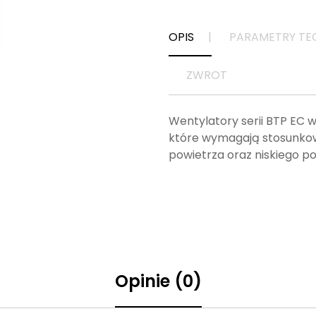
OPIS
PARAMETRY TE
ZWROT
Wentylatory serii BTP EC 
które wymagają stosunkowo
powietrza oraz niskiego p
Opinie (0)