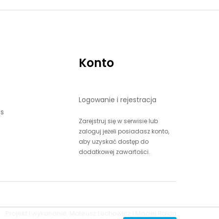
Konto
Logowanie i rejestracja
as
Zarejstruj się w serwisie lub
zaloguj jeżeli posiadasz konto,
aby uzyskać dostęp do
dodatkowej zawartości.
Projekt i wykonanie:
Mateusz Lechowicz
i
Maciej Rajda