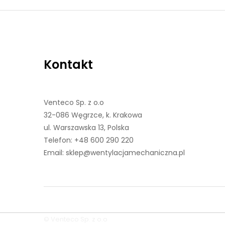
Kontakt
Venteco Sp. z o.o
32-086 Węgrzce, k. Krakowa
ul. Warszawska 13, Polska
Telefon:
+48 600 290 220
Email:
sklep@wentylacjamechaniczna.pl
© Venteco Sp. z o.o