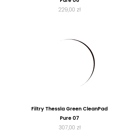
Pure 06
229,00 zł
Filtry Thessla Green CleanPad
Pure 07
307,00 zł